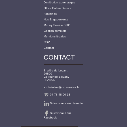
Distribution automatique
Office Coffee Service
Fontaines
Nos Engagements
Money Service 360°
Gestion complète
Mentions légales
CGV
Contact
CONTACT
8, allée du Levant
69890
La Tour de Salvany
FRANCE
exploitation@cup-service.fr
04 78 48 00 18
Suivez-nous sur Linkedin
Suivez-nous sur
Facebook